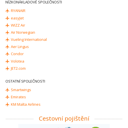
NÍZKONÁKLADOVÉ SPOLEČNOSTI
RYANAIR
easyJet
WIZZ Air
Air Norwegian
Vueling International
Aer Lingus
Condor
Volotea
JET2.com
OSTATNÍ SPOLEČNOSTI
Smartwings
Emirates
KM Malta Airlines
Cestovní pojištění