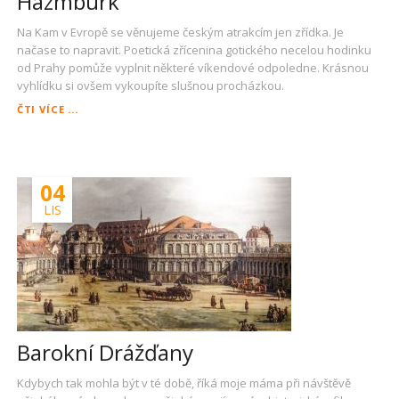
Hazmburk
Na Kam v Evropě se věnujeme českým atrakcím jen zřídka. Je
načase to napravit. Poetická zřícenina gotického necelou hodinku
od Prahy pomůže vyplnit některé víkendové odpoledne. Krásnou
vyhlídku si ovšem vykoupíte slušnou procházkou.
HAZMBURK
ČTI VÍCE ...
04
LIS
Barokní Drážďany
Kdybych tak mohla být v té době, říká moje máma při návštěvě