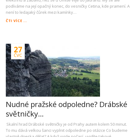
elektřinu a zábavu, než se u Omiše vlije do Jadranu. My se ale
podíváme na její opačný konec, do vesničky Cetina, kde pramení. A
není to ledajaký čůrek mezi kamínky…
K
ČTI VÍCE ...
PRAMENI
ŘEKY
CETINY
27
ČVC
Nudné pražské odpoledne? Drábské
světničky…
Skalní hrad Drábské světničky je od Prahy autem kolem 50 minut.
To mu dává velkou šanci vyplnit odpoledne po otázce Co budeme
vlastně dneska dělat? A když vyjde počasí, uvidíte takové