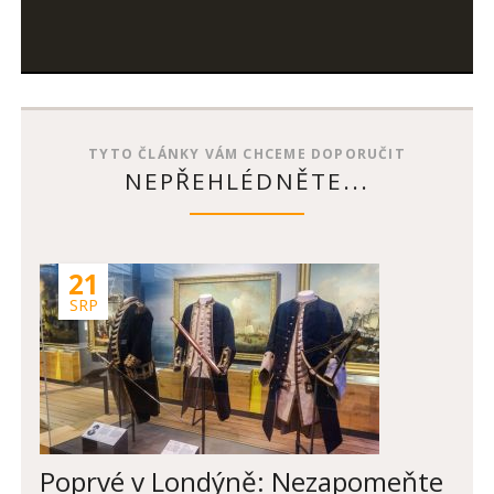
SKOK
V
SALISBURY
TYTO ČLÁNKY VÁM CHCEME DOPORUČIT
NEPŘEHLÉDNĚTE...
21
SRP
Poprvé v Londýně: Nezapomeňte