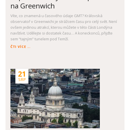
na Greenwich
Víte, co znamená u časového údaje GMT? Královská
observatoř v Greenwichi je strážcem času pro celý svět. Není
ovšem jedinou atrakcí, kterou můžete v této části Londýna
navštívit. Udělejte si dostatek času… A koneckonců, přijďte
sem “tajným” tunelem pod Temží.
POPRVÉ
ČTI VÍCE ...
V
LONDÝNĚ:
NEZAPOMEŇTE
NA
21
GREENWICH
SRP