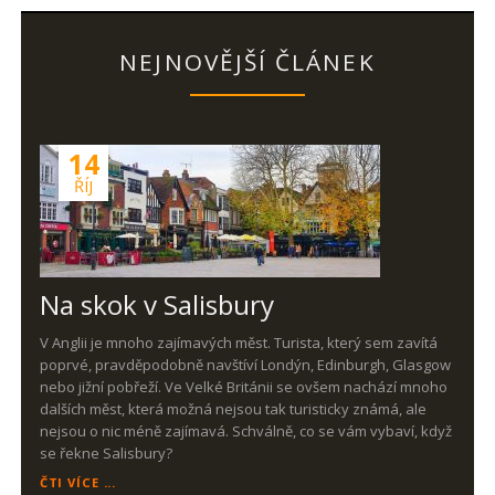
NEJNOVĚJŠÍ ČLÁNEK
14
ŘÍJ
Na skok v Salisbury
V Anglii je mnoho zajímavých měst. Turista, který sem zavítá
poprvé, pravděpodobně navštíví Londýn, Edinburgh, Glasgow
nebo jižní pobřeží. Ve Velké Británii se ovšem nachází mnoho
dalších měst, která možná nejsou tak turisticky známá, ale
nejsou o nic méně zajímavá. Schválně, co se vám vybaví, když
se řekne Salisbury?
NA
ČTI VÍCE ...