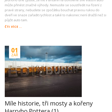
může přinést značné výhody. Nemusíte se soustředit na řízení z
pravé strany, nebudete se zpočátku bouchat pravou rukou do
dveří ve snaze zařadit rychlost a také to nakonec není dražší než si
půjčit auto tam.
DO
ČTI VÍCE ...
BRITÁNIE
AUTEM
01
ZÁŘ
Míle historie, tři mosty a kořeny
Harryho Pottera (1)