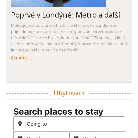
Poprvé v Londýně: Metro a další
Metro je jednou z prvních věcí, se kterou se v Londýně po
příjezdu potkáte a proto se na něj podíváme trochu blíž. Je o
něco složitější než v Praze, koneckonců má 270 stanic, 11 linek
a lehce přes 400 kilometrů. Denně přepraví zhruba pět milionů
lidí, což je celá Praha více než třikrát.
POPRVÉ
ČTI VÍCE ...
V
LONDÝNĚ:
METRO
A
DALŠÍ
Ubytování