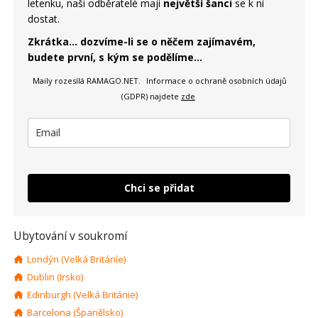
letenku, naši odběratelé mají
největší šanci
se k ní
dostat.
Zkrátka... dozvíme-li se o něčem zajímavém,
budete první, s kým se podělíme...
Maily rozesílá RAMAGO.NET.
Informace o ochraně osobních údajů
(GDPR) najdete
zde
Chci se přidat
Ubytování v soukromí
Londýn (Velká Británíe)
Dublin (Irsko)
Edinburgh (Velká Británie)
Barcelona (Španělsko)