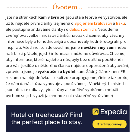
Úvodem...
Jste na stránkách
Kam v Evropě
. Jsou stále teprve ve výstavbě, ale
už tu najdete první články, zejména o
Spojeném království
a
Irsku
,
ale postupně přidáváme články i o
dalších zemích
. Nebudeme
zveřejňovat velké množství článků, naopak chceme, aby všechny
informace byly o to hodnotnější a obsahovaly hodně fotografií pro
inspiraci. Všechno, co zde uvádíme, jsme
navštívili my sami
nebo
naši blízcí přátelé, jejichž informacím můžeme důvěřovat. Chceme,
aby informace, které najdete u nás, byly bez dalšího použitelné i
pro vás. Jestliže u některého článku najdete doporučená ubytování,
zpravidla jsme je
vyzkoušeli a bydleli
tam. Žádný článek není PR
reklama na objednávku - cokoli zde propagujeme, činíme tak proto,
že nám daná služba vyhovuje a používáme ji. V některých místech
jsou affiliate odkazy, tyto služby ale pečlivě vybíráme a nebáli
bychom se jich využít (a mnoho z nich skutečně využíváme).