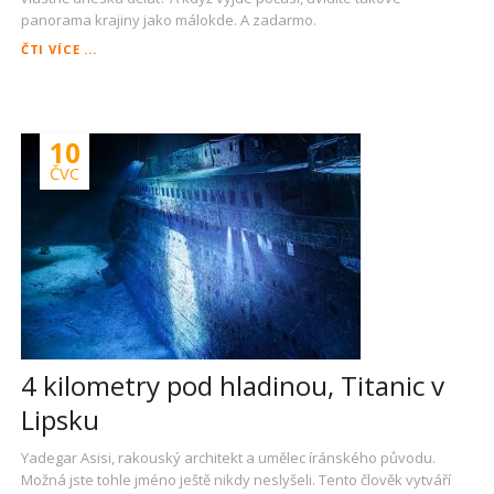
panorama krajiny jako málokde. A zadarmo.
NUDNÉ
ČTI VÍCE ...
PRAŽSKÉ
ODPOLEDNE?
DRÁBSKÉ
SVĚTNIČKY…
10
ČVC
4 kilometry pod hladinou, Titanic v
Lipsku
Yadegar Asisi, rakouský architekt a umělec íránského původu.
Možná jste tohle jméno ještě nikdy neslyšeli. Tento člověk vytváří