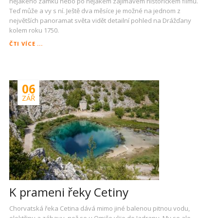
nějakého zámku nebo po nějakém zajímavém historickém filmu.
Teď může a vy s ní. Ještě dva měsíce je možné na jednom z
největších panoramat světa vidět detailní pohled na Drážďany
kolem roku 1750.
BAROKNÍ
ČTI VÍCE ...
DRÁŽĎANY
06
ZÁŘ
K prameni řeky Cetiny
Chorvatská řeka Cetina dává mimo jiné balenou pitnou vodu,