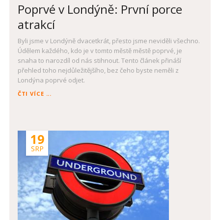
Poprvé v Londýně: První porce
atrakcí
Byli jsme v Londýně dvacetkrát, přesto jsme neviděli všechno.
Údělem každého, kdo je v tomto městě městě poprvé, je
snaha to narozdíl od nás stihnout. Tento článek přináší
přehled toho nejdůležitějšího, bez čeho byste neměli z
Londýna poprvé odjet.
POPRVÉ
ČTI VÍCE ...
V
LONDÝNĚ:
PRVNÍ
PORCE
19
ATRAKCÍ
SRP