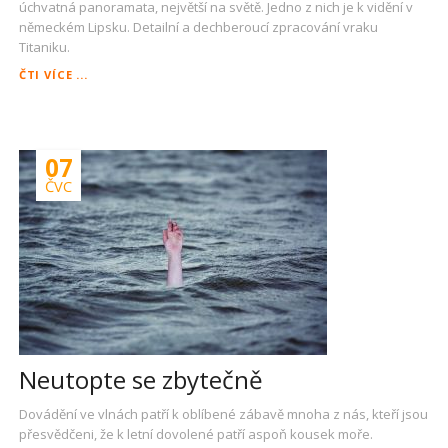
úchvatná panoramata, největší na světě. Jedno z nich je k vidění v
německém Lipsku. Detailní a dechberoucí zpracování vraku
Titaniku.
4
ČTI VÍCE ...
KILOMETRY
POD
HLADINOU,
TITANIC
07
V
LIPSKU
ČVC
Neutopte se zbytečně
Dovádění ve vlnách patří k oblíbené zábavě mnoha z nás, kteří jsou
přesvědčeni, že k letní dovolené patří aspoň kousek moře.