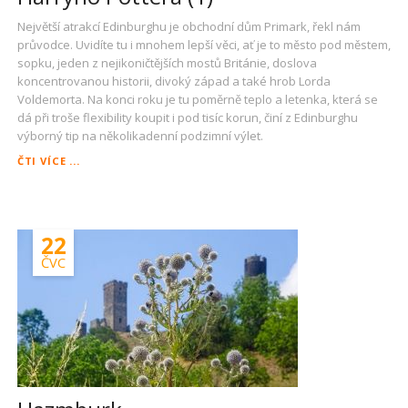
Největší atrakcí Edinburghu je obchodní dům Primark, řekl nám
průvodce. Uvidíte tu i mnohem lepší věci, ať je to město pod městem,
sopku, jeden z nejikoničtějších mostů Británie, doslova
koncentrovanou historii, divoký západ a také hrob Lorda
Voldemorta. Na konci roku je tu poměrně teplo a letenka, která se
dá při troše flexibility koupit i pod tisíc korun, činí z Edinburghu
výborný tip na několikadenní podzimní výlet.
MÍLE
ČTI VÍCE ...
HISTORIE,
TŘI
MOSTY
A
22
KOŘENY
HARRYHO
ČVC
POTTERA
(1)