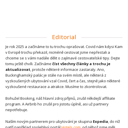
Editorial
Je rok 2025 a začínáme to tu trochu oprašovat. Covid nám kdysi Kam
v Evropě trochu překazil, nicméně cestovat jsme nepřestali a
chceme se s vámi nadále dělit o zajímavé cestovatelské tipy. Dejte
tomu ještě chvíli. Začínáme
číst všechny články a trochu je
aktualizovat
, protože některé informace zastaraly. Ano,
Buckinghamský palác je stále na svém místě, ale některá z
vyzkoušených ubytování vzal Covid, čert a čas, stejně jako některé
vyzkoušené restaurace a atrakce. Musíme to zkontrolovat.
Bohužel Booking, náš hlavní zdroj příjmů, zrušil někdejší affiliate
program. A Airbnb ho zrušil pro jistotu úplně, asi už partnery
nepotřebuje.
Naším novým partnerem pro ubytování je skupina
Expedia
, do níž
patří například spolehlivý portál
Hotels.com
, od něhož jsme měli