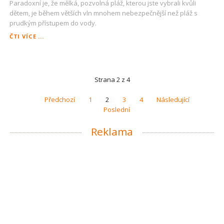
Paradoxní je, že mělká, pozvolná pláž, kterou jste vybrali kvůli
dětem, je během větších vln mnohem nebezpečnější než pláž s
prudkým přístupem do vody.
NEUTOPTE
ČTI VÍCE ...
SE
ZBYTEČNĚ
Strana 2 z 4
Předchozí
1
2
3
4
Následující
Poslední
Reklama