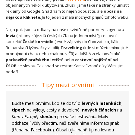
objednaných několik ubytování. Zkusili jsme také na stránky umístit
reklamy od Google. Snad nám to nejen odpustíte, ale
občas na
nějakou kliknete
. Je to jeden z mála možných příjmů tohoto webu.
No, a pak jsou tu odkazy na naše osvědčené partnery - agenturu
Invia
(miliony zájezdů českých CK na jednom místě), cestovní
kancelář
České kormidlo
(levné zájezdy do Chorvatska, Itálie,
Bulharska či lyžovačky v Itálii),
Travelking
(kde si můžete mimo jiné
pronajmout chatu nebo chalupu v ČR) a další. A zcela nově také
parkoviště pražského letiště
nebo
cestovní pojištění od
ČSOB
se slevou. Tak snad se restart Kam v Evropě díky Vám i jim
podaří.
Tipy mezi prvními
Buďte mezi prvními, kdo se dozví o
levných letenkách
,
tipech
na výlety, cesty a dovolené,
nových článcích
na
Kam v Evropě
,
slevách
pro vaše cestování... Maily
odcházejí vždy předtím, než zveřejníme informaci jinak
(třeba na Facebooku). Obsahují-li např. tip na levnou