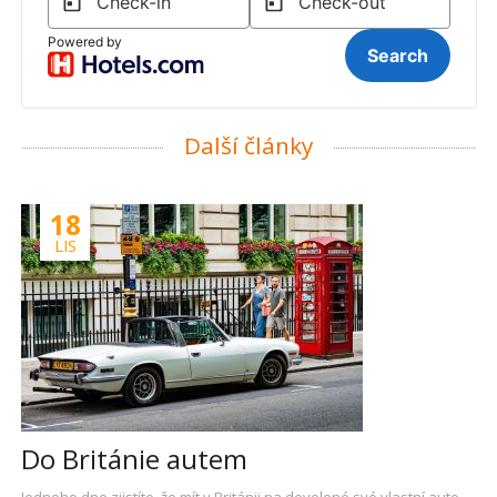
Další články
18
LIS
Do Británie autem
Jednoho dne zjistíte, že mít v Británii na dovolené své vlastní auto