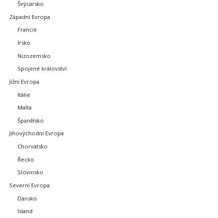
Švýcarsko
Západní Evropa
Francie
Irsko
Nizozemsko
Spojené království
Jižní Evropa
Itálie
Malta
Španělsko
Jihovýchodní Evropa
Chorvatsko
Řecko
Slovinsko
Severní Evropa
Dánsko
Island