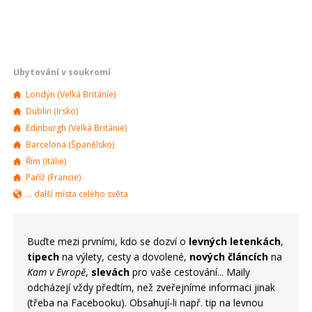
Ubytování v soukromí
Londýn (Velká Británíe)
Dublin (Irsko)
Edinburgh (Velká Británie)
Barcelona (Španělsko)
Řím (Itálie)
Paříž (Francie)
... další místa celého světa
Buďte mezi prvními, kdo se dozví o
levných letenkách
,
tipech
na výlety, cesty a dovolené,
nových článcích
na
Kam v Evropě
,
slevách
pro vaše cestování... Maily
odcházejí vždy předtím, než zveřejníme informaci jinak
(třeba na Facebooku). Obsahují-li např. tip na levnou