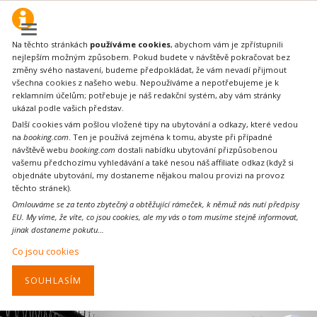
Na těchto stránkách
používáme cookies
, abychom vám je zpřístupnili
nejlepším možným způsobem. Pokud budete v návštěvě pokračovat bez
změny svého nastavení, budeme předpokládat, že vám nevadí přijmout
všechna cookies z našeho webu. Nepoužíváme a nepotřebujeme je k
reklamním účelům; potřebuje je náš redakční systém, aby vám stránky
ukázal podle vašich představ.
Další cookies vám pošlou vložené tipy na ubytování a odkazy, které vedou
na
booking.com
. Ten je používá zejména k tomu, abyste při případné
návštěvě webu
booking.com
dostali nabídku ubytování přizpůsobenou
vašemu předchozímu vyhledávání a také nesou náš affiliate odkaz (když si
objednáte ubytování, my dostaneme nějakou malou provizi na provoz
těchto stránek).
Omlouváme se za tento zbytečný a obtěžující rámeček, k němuž nás nutí předpisy
EU. My víme, že víte, co jsou cookies, ale my vás o tom musíme stejně informovat,
jinak dostaneme pokutu...
Co jsou cookies
SOUHLASÍM