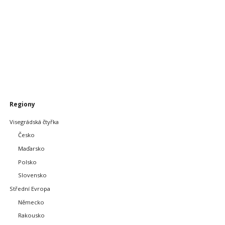
Přeskočit
Regiony
navigaci
Visegrádská čtyřka
Česko
Maďarsko
Polsko
Slovensko
Střední Evropa
Německo
Rakousko