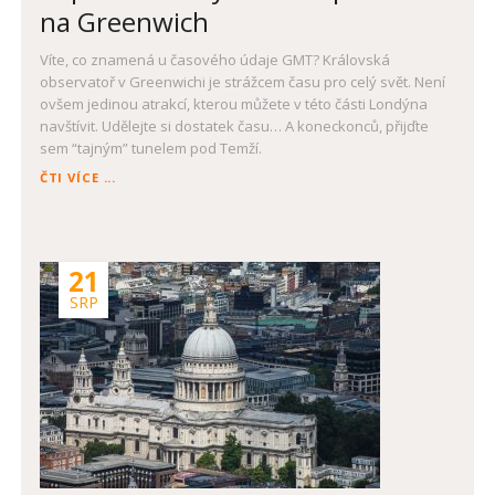
na Greenwich
Víte, co znamená u časového údaje GMT? Královská
observatoř v Greenwichi je strážcem času pro celý svět. Není
ovšem jedinou atrakcí, kterou můžete v této části Londýna
navštívit. Udělejte si dostatek času… A koneckonců, přijďte
sem “tajným” tunelem pod Temží.
POPRVÉ
ČTI VÍCE ...
V
LONDÝNĚ:
NEZAPOMEŇTE
NA
21
GREENWICH
SRP