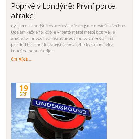
Poprvé v Londýně: První porce
atrakcí
Byli jsme v Londýně dvacetkrát, přesto jsme neviděli všechno.
Údělem každého, kdo je v tomto městě městě poprvé, je
snaha to narozdíl od nás stihnout. Tento článek přináší
přehled toho nejdůležitějšího, bez čeho byste neměli z
Londýna poprvé odjet.
POPRVÉ
ČTI VÍCE ...
V
LONDÝNĚ:
PRVNÍ
PORCE
19
ATRAKCÍ
SRP