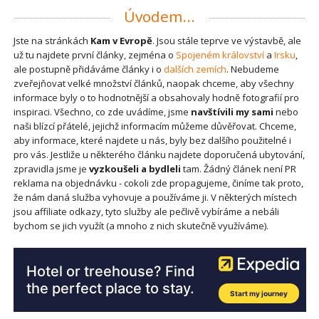
Úvodem...
Jste na stránkách
Kam v Evropě
. Jsou stále teprve ve výstavbě, ale
už tu najdete první články, zejména o
Spojeném království
a
Irsku
,
ale postupně přidáváme články i o
dalších zemích
. Nebudeme
zveřejňovat velké množství článků, naopak chceme, aby všechny
informace byly o to hodnotnější a obsahovaly hodně fotografií pro
inspiraci. Všechno, co zde uvádíme, jsme
navštívili my sami
nebo
naši blízcí přátelé, jejichž informacím můžeme důvěřovat. Chceme,
aby informace, které najdete u nás, byly bez dalšího použitelné i
pro vás. Jestliže u některého článku najdete doporučená ubytování,
zpravidla jsme je
vyzkoušeli a bydleli
tam. Žádný článek není PR
reklama na objednávku - cokoli zde propagujeme, činíme tak proto,
že nám daná služba vyhovuje a používáme ji. V některých místech
jsou affiliate odkazy, tyto služby ale pečlivě vybíráme a nebáli
bychom se jich využít (a mnoho z nich skutečně využíváme).