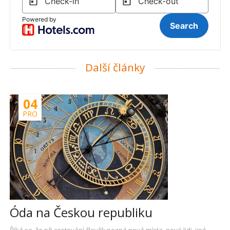
Další články
04
PRO
Óda na Českou republiku
Říká se, že při cestování člověk pozná nová místa, nové lidi, jiné