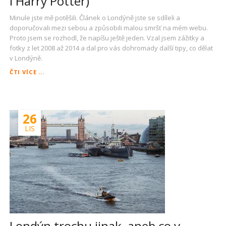
i Harry Potter)
Minule jste mě potěšili. Článek o Londýně jste se sdíleli a
doporučovali mezi sebou a způsobili malou smršť na mém webu.
Proto jsem se rozhodl, že napíšu ještě jeden. Vzal jsem zážitky a
fotky z let 2008 až 2014 a dal pro vás dohromady další tipy, co dělat
v Londýně.
A
ČTI VÍCE ...
JEŠTĚ
JEDNOU
LONDÝN
(MOŽNÁ
26
PŘIJDE
I
LIS
HARRY
POTTER)
Londýn trochu jinak, aneb co v