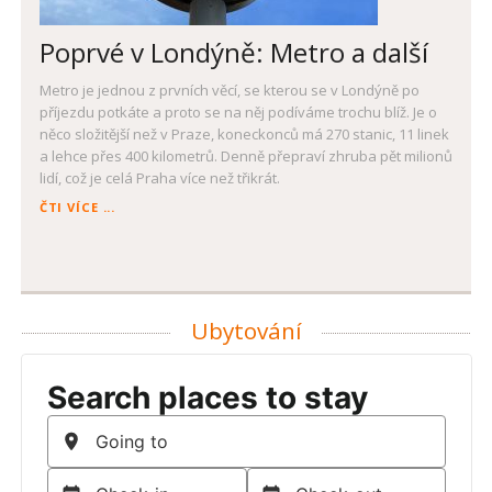
Poprvé v Londýně: Metro a další
Metro je jednou z prvních věcí, se kterou se v Londýně po
příjezdu potkáte a proto se na něj podíváme trochu blíž. Je o
něco složitější než v Praze, koneckonců má 270 stanic, 11 linek
a lehce přes 400 kilometrů. Denně přepraví zhruba pět milionů
lidí, což je celá Praha více než třikrát.
POPRVÉ
ČTI VÍCE ...
V
LONDÝNĚ:
METRO
A
DALŠÍ
Ubytování