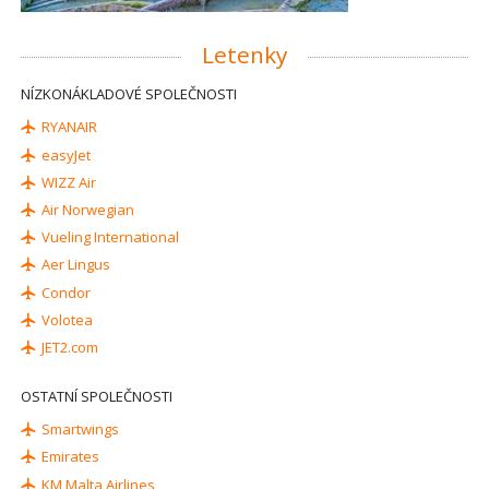
Letenky
NÍZKONÁKLADOVÉ SPOLEČNOSTI
RYANAIR
easyJet
WIZZ Air
Air Norwegian
Vueling International
Aer Lingus
Condor
Volotea
JET2.com
OSTATNÍ SPOLEČNOSTI
Smartwings
Emirates
KM Malta Airlines