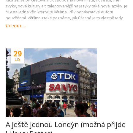
zvyky, nové kultury a ti talentovanější na jazyky také nové jazyky. Je
tu eště jedna věc, kterou si většina lidí v ponávratové euforii
neuvědomí. Většinou také poznáme, jak úžasné je to vlastně tady.
ÓDA
ČTI VÍCE ...
NA
ČESKOU
REPUBLIKU
29
LIS
A ještě jednou Londýn (možná přijde