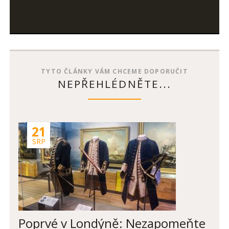
SKOK
V
SALISBURY
TYTO ČLÁNKY VÁM CHCEME DOPORUČIT
NEPŘEHLÉDNĚTE...
21
SRP
Poprvé v Londýně: Nezapomeňte