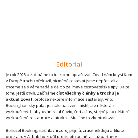
Editorial
Je rok 2025 a začínáme to tu trochu oprašovat. Covid nám kdysi Kam
v Evropě trochu překazil, nicméně cestovat jsme nepřestali a
chceme se s vámi nadále dělit o zajímavé cestovatelské tipy. Dejte
tomu ještě chvíli. Začínáme
číst všechny články a trochu je
aktualizovat
, protože některé informace zastaraly. Ano,
Buckinghamský palác je stále na svém místě, ale některá z
vyzkoušených ubytování vzal Covid, čert a čas, stejně jako některé
vyzkoušené restaurace a atrakce. Musíme to zkontrolovat.
Bohužel Booking, náš hlavní zdroj příjmů, zrušil někdejší affiliate
program. A Airbnb ho zrušil pro jistotu úplně, asi už partnery