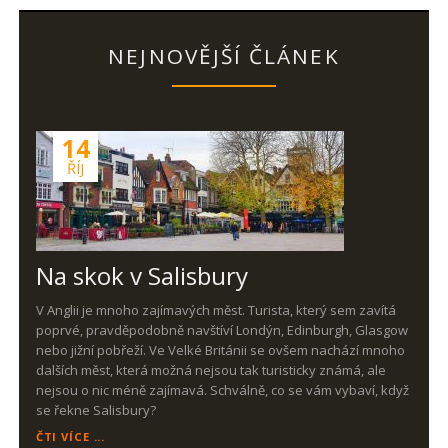
NEJNOVĚJŠÍ ČLÁNEK
14
ŘÍJ
Na skok v Salisbury
V Anglii je mnoho zajímavých měst. Turista, který sem zavítá
poprvé, pravděpodobně navštíví Londýn, Edinburgh, Glasgow
nebo jižní pobřeží. Ve Velké Británii se ovšem nachází mnoho
dalších měst, která možná nejsou tak turisticky známá, ale
nejsou o nic méně zajímavá. Schválně, co se vám vybaví, když
se řekne Salisbury?
NA
ČTI VÍCE ...