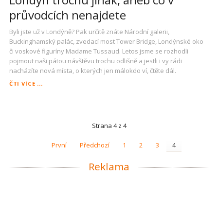
průvodcích nenajdete
Byli jste už v Londýně? Pak určitě znáte Národní galerii,
Buckinghamský palác, zvedací most Tower Bridge, Londýnské oko
či voskové figuríny Madame Tussaud. Letos jsme se rozhodli
pojmout naši pátou návštěvu trochu odlišně a jestli i vy rádi
nacházíte nová místa, o kterých jen málokdo ví, čtěte dál.
LONDÝN
ČTI VÍCE ...
TROCHU
JINAK,
ANEB
CO
Strana 4 z 4
V
PRŮVODCÍCH
NENAJDETE
První
Předchozí
1
2
3
4
Reklama