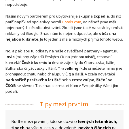
nepotřebuje.
Naším novým partnerem pro ubytování je skupina
Expedia
, do níž
patří například spolehlivý portál
Hotels.com
, od něhož jsme měli
objednaných několik ubytování. Zkusili jsme také na stránky umístit
reklamy od Google. Snad nám to nejen odpustíte, ale
občas na
nějakou kliknete
. Je to jeden z mála možných příjmů tohoto webu.
No, a pak jsou tu odkazy na naše osvědčené partnery - agenturu
Invia
(miliony zájezdů českých CK na jednom místě), cestovní
kancelář
České kormidlo
(levné zájezdy do Chorvatska, Itálie,
Bulharska či lyžovačky v Itálii),
Travelking
(kde si můžete mimo jiné
pronajmout chatu nebo chalupu v ČR) a další. A zcela nově také
parkoviště pražského letiště
nebo
cestovní pojištění od
ČSOB
se slevou. Tak snad se restart Kam v Evropě díky Vám i jim
podaří.
Tipy mezi prvními
Buďte mezi prvními, kdo se dozví o
levných letenkách
,
tipech
na výlety, cesty a dovolené,
nových článcích
na