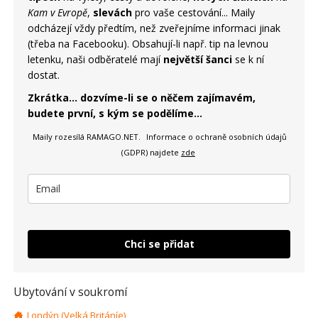
Kam v Evropě
,
slevách
pro vaše cestování... Maily
odcházejí vždy předtím, než zveřejníme informaci jinak
(třeba na Facebooku). Obsahují-li např. tip na levnou
letenku, naši odběratelé mají
největší šanci
se k ní
dostat.
Zkrátka... dozvíme-li se o něčem zajímavém,
budete první, s kým se podělíme...
Maily rozesílá RAMAGO.NET.
Informace o ochraně osobních údajů
(GDPR) najdete
zde
Chci se přidat
Ubytování v soukromí
Londýn (Velká Británíe)