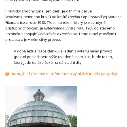
Prakticky shodný tunel, jen delší, je o tři míle dál ve
Woolwich, nemnoho kroků od letiště
London City
. Postavil jej Maurice
Fitzmaurice v roce 1912. Třetím tunelem, který je v Londýně
přístupný chodcům, je
Rotherhithe Tunnel
z roku 1908 od stejného
architekta spojující
Rotherhithe
a
Limehouse
. Tento tunel je ovšem i
pro auta a je v něm silný provoz.
V době aktualizace článku je jeden z výtahů mimo provoz
(pokud poslechnete výše uvedené instrukce, bude to ten,
který jede dolů) a čeká na náhradní díly.
Borough of Greenwich, informace o výlukách tunelu (anglicky)