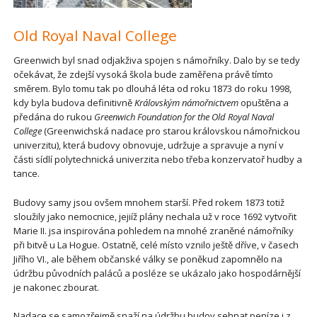
Old Royal Naval College
Greenwich byl snad odjakživa spojen s námořníky. Dalo by se tedy
očekávat, že zdejší vysoká škola bude zaměřena právě tímto
směrem. Bylo tomu tak po dlouhá léta od roku 1873 do roku 1998,
kdy byla budova definitivně
Královským námořnictvem
opuštěna a
předána do rukou
Greenwich Foundation for the Old Royal Naval
College
(Greenwichská nadace pro starou královskou námořnickou
univerzitu), která budovy obnovuje, udržuje a spravuje a nyní v
části sídlí polytechnická univerzita nebo třeba konzervatoř hudby a
tance.
Budovy samy jsou ovšem mnohem starší. Před rokem 1873 totiž
sloužily jako nemocnice, jejiíž plány nechala už v roce 1692 vytvořit
Marie II. jsa inspirována pohledem na mnohé zraněné námořníky
při bitvě u La Hogue. Ostatně, celé místo vznilo ještě dříve, v časech
Jiřího VI., ale během občanské války se poněkud zapomnělo na
údržbu původních paláců a posléze se ukázalo jako hospodárnější
je nakonec zbourat.
Nadace se samozřejmě snaží na údržbu budov sehnat peníze i z