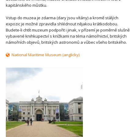
kapitánského můstku.
Vstup do muzea je zdarma (dary jsou vítány) a kromě stálých
expozic je možné zpravidla shlédnout nějakou krátkodobou.
Budete-li chtít muzeum podpořit i jinak, v přízemí je poměrně slušně
vybavené knihkupectví s knížkami na téma námořnictví, britských
námořních objevů, britských astronomů a vůbec všeho britského.
National Maritime Museum (anglicky)