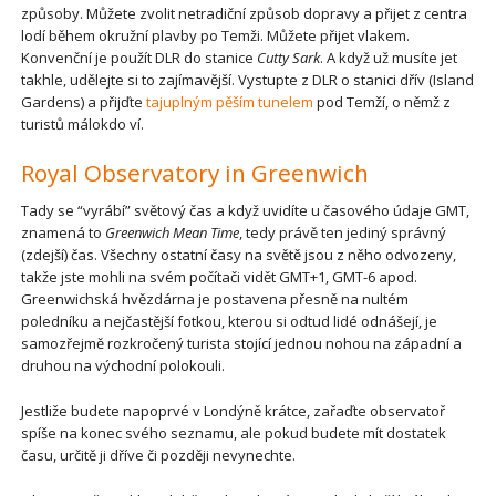
způsoby. Můžete zvolit netradiční způsob dopravy a přijet z centra
lodí během okružní plavby po Temži. Můžete přijet vlakem.
Konvenční je použít DLR do stanice
Cutty Sark
. A když už musíte jet
takhle, udělejte si to zajímavější. Vystupte z DLR o stanici dřív (Island
Gardens) a přijďte
tajuplným pěším tunelem
pod Temží, o němž z
turistů málokdo ví.
Royal Observatory in Greenwich
Tady se “vyrábí” světový čas a když uvidíte u časového údaje GMT,
znamená to
Greenwich Mean Time
, tedy právě ten jediný správný
(zdejší) čas. Všechny ostatní časy na světě jsou z něho odvozeny,
takže jste mohli na svém počítači vidět GMT+1, GMT-6 apod.
Greenwichská hvězdárna je postavena přesně na nultém
poledníku a nejčastější fotkou, kterou si odtud lidé odnášejí, je
samozřejmě rozkročený turista stojící jednou nohou na západní a
druhou na východní polokouli.
Jestliže budete napoprvé v Londýně krátce, zařaďte observatoř
spíše na konec svého seznamu, ale pokud budete mít dostatek
času, určitě ji dříve či později nevynechte.