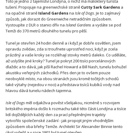
Toto je jedno z tajemství Londýna, o nichž má málokterý turista
tušení. Propojuje na greenwichské straně
Cutty Sark Gardens
a
na opačné straně
Island Gardens
na
Isle of Dogs
. Je to zajímavý
způsob, jak dorazit do Greenwiche netradičním způsobem.
Vystoupíte z DLR o stanici dřív na
Island Gardens
a vydáte se pod
Temži do 370 metrů dlouhého tunelu pro pěší.
Tunel je otevřen 24 hodin denně a i když je dobře osvětlen, jsem
opravdu zvědav, zda si troufnete uprostřed noci, když je zcela
prázdný a vaše kroky se rozléhají stovky metrů daleko. Co uděláte,
až uslyšíte jiné kroky? Tunel je pokryt 200 tisíci porcelánových
dlaždic a to dává, jak píší Rachel Howard a Bill Nash, tunelu bohužel
akustiku veřejných záchodků. Přes den je to ovšem pouze
neobvyklé místo, na obou stranách jsou kromě točitých schodů
také výtahy (nejedou v noci) a představa tisíců kubíků vody nad
hlavou dává tunelu nádech tajemna.
Isle of Dogs
měl odjakživa pověst všelijakou, nicméně s rozvojem
britského impéria došlo k rozmachu také této části Londýna a tisíce
lidí dojíždějících každý den za prací přeplněnými trajekty
vytvořilo společenské zadání - jak propojit jiným vhodnějším
způsobem oba břehy Temže. Architekt Sir Alexander Binnie tento
úkol vyřešil a v roce 1902 byl tunel otevřen.