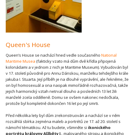
Queen's House
Queen’s House se nachází hned vedle současného
National
Maritime Musea
(fakticky vzato má dům dvě křídla připojená
kolonádami a v jednom z nich je Maritime Museum). Vybudován byl
v 17. století původně pro Annu Dánskou, manželku tehdejšího krále
jakuba I. Stuarta. Její příběh je na dlouhé vyprávění, ale řekněme, že
on byl homosexuál a ona naopak mimořádně rozhazovačná, takže
jejich harmonický vztah netrval dlouho a posledních 13 let žili
manželé zcela odděleně. Domu se ovšem nakonec nedočkala,
protože byl kompletně dokončen 16 let po její smrti.
Před několika lety byl dům zrekonstruován a nachází se v něm
rozsáhlá sbírka zejména maleb a portrétů ze 17. až 20. století s
námořní tématikou. Až tu budete, všimněte si
ikonického
portrétu královny Alžběty I.
, malovaného stropu a ikonického