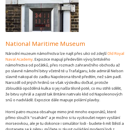
National Maritime Museum
Národní muzeum námořnictva lze najít přes ulici od zdejší
Old Royal
Naval Academy
. Expozice mapují především vývoj britského
námořnictva od počátků, přes rozmach zahraničního obchodu až
po slavné námořní bitvy včetně té u Trafalgaru, kde admirál Nelson
slavně nakopal do zadku Napoleona těsně předtím, než sám padl.
Narozdíl od jiných hrdinů se však výsledku dočkal, protože
zbloudilá opožděná kulka si jej našla těsně poté, co mu stihli sdělit,
že bitvu vyhrál a zajistil tak Británii natrvalo klid od Napoleonových
snů o nadvládě. Expozice dále mapuje polární plavby.
Horní patro muzea obsahuje mimo jiné mnoho exponátů, které
přímo slouží k “osahání” a je možno si tu vyzkoušet nejen vysílání
morseovkou, ale je tu dokonce i simulátor lodi - budete-li mít štěstí a
dostanete se k němu, můžete si zkusit ovládání moderní lodi z