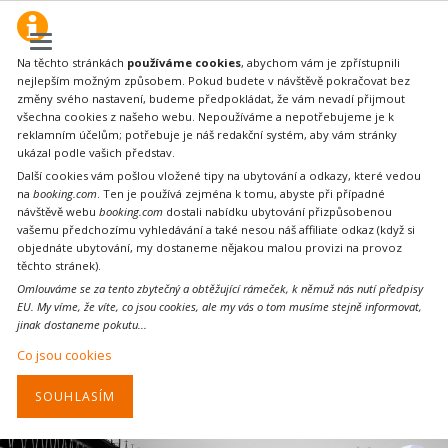
Na těchto stránkách
používáme cookies
, abychom vám je zpřístupnili
nejlepším možným způsobem. Pokud budete v návštěvě pokračovat bez
změny svého nastavení, budeme předpokládat, že vám nevadí přijmout
všechna cookies z našeho webu. Nepoužíváme a nepotřebujeme je k
reklamním účelům; potřebuje je náš redakční systém, aby vám stránky
ukázal podle vašich představ.
Další cookies vám pošlou vložené tipy na ubytování a odkazy, které vedou
na
booking.com
. Ten je používá zejména k tomu, abyste při případné
návštěvě webu
booking.com
dostali nabídku ubytování přizpůsobenou
vašemu předchozímu vyhledávání a také nesou náš affiliate odkaz (když si
objednáte ubytování, my dostaneme nějakou malou provizi na provoz
těchto stránek).
Omlouváme se za tento zbytečný a obtěžující rámeček, k němuž nás nutí předpisy
EU. My víme, že víte, co jsou cookies, ale my vás o tom musíme stejně informovat,
jinak dostaneme pokutu...
Co jsou cookies
SOUHLASÍM