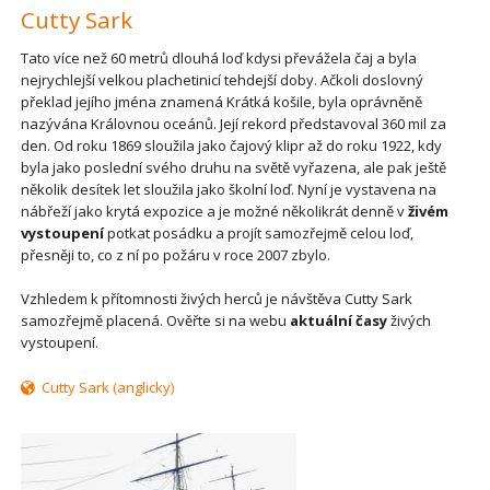
Cutty Sark
Tato více než 60 metrů dlouhá loď kdysi převážela čaj a byla
nejrychlejší velkou plachetinicí tehdejší doby. Ačkoli doslovný
překlad jejího jména znamená Krátká košile, byla oprávněně
nazývána Královnou oceánů. Její rekord představoval 360 mil za
den. Od roku 1869 sloužila jako čajový klipr až do roku 1922, kdy
byla jako poslední svého druhu na světě vyřazena, ale pak ještě
několik desítek let sloužila jako školní loď. Nyní je vystavena na
nábřeží jako krytá expozice a je možné několikrát denně v
živém
vystoupení
potkat posádku a projít samozřejmě celou loď,
přesněji to, co z ní po požáru v roce 2007 zbylo.
Vzhledem k přítomnosti živých herců je návštěva Cutty Sark
samozřejmě placená. Ověřte si na webu
aktuální časy
živých
vystoupení.
Cutty Sark (anglicky)