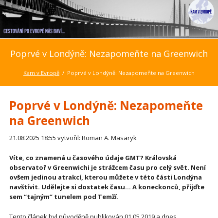
Poprvé v Londýně: Nezapomeňte na Greenwich
Kam v Evropě
Poprvé v Londýně: Nezapomeňte na Greenwich
Poprvé v Londýně: Nezapomeňte
na Greenwich
21.08.2025 18:55
vytvořil: Roman A. Masaryk
Víte, co znamená u časového údaje GMT? Královská
observatoř v Greenwichi je strážcem času pro celý svět. Není
ovšem jedinou atrakcí, kterou můžete v této části Londýna
navštívit. Udělejte si dostatek času… A koneckonců, přijďte
sem “tajným” tunelem pod Temží.
Tento článek byl původěně publikován 01.05.2019 a dnes