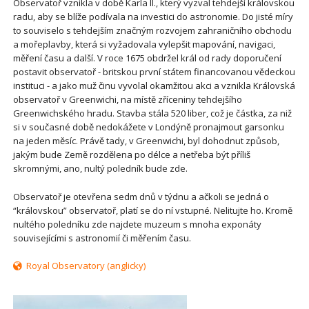
Observatoř vznikla v době Karla II., který vyzval tehdejší královskou
radu, aby se blíže podívala na investici do astronomie. Do jisté míry
to souviselo s tehdejším značným rozvojem zahraničního obchodu
a mořeplavby, která si vyžadovala vylepšit mapování, navigaci,
měření času a další. V roce 1675 obdržel král od rady doporučení
postavit observatoř - britskou první státem financovanou vědeckou
instituci - a jako muž činu vyvolal okamžitou akci a vznikla Královská
observatoř v Greenwichi, na místě zříceniny tehdejšího
Greenwichského hradu. Stavba stála 520 liber, což je částka, za niž
si v současné době nedokážete v Londýně pronajmout garsonku
na jeden měsíc. Právě tady, v Greenwichi, byl dohodnut způsob,
jakým bude Země rozdělena po délce a netřeba být příliš
skromnými, ano, nultý poledník bude zde.
Observatoř je otevřena sedm dnů v týdnu a ačkoli se jedná o
“královskou” observatoř, platí se do ní vstupné. Nelitujte ho. Kromě
nultého poledníku zde najdete muzeum s mnoha exponáty
souvisejícími s astronomií či měřením času.
Royal Observatory (anglicky)