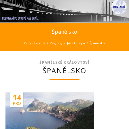
Španělsko
Kam v Evropě
Regiony
Jižní Evropa
Španělsko
ŠPANĚLSKÉ KRÁLOVTSVÍ
ŠPANĚLSKO
14
PRO