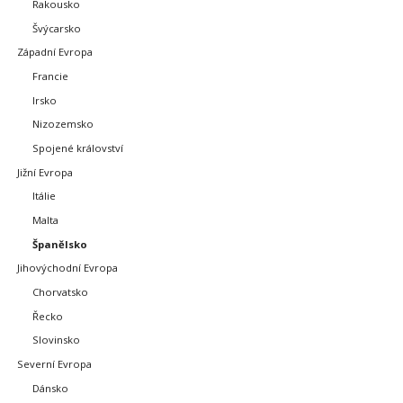
Rakousko
Švýcarsko
Západní Evropa
Francie
Irsko
Nizozemsko
Spojené království
Jižní Evropa
Itálie
Malta
Španělsko
Jihovýchodní Evropa
Chorvatsko
Řecko
Slovinsko
Severní Evropa
Dánsko