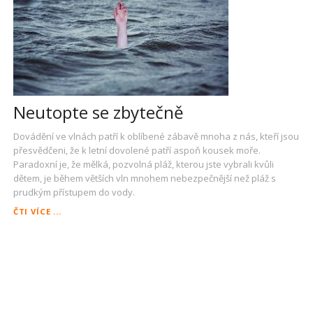
Neutopte se zbytečně
Dovádění ve vlnách patří k oblíbené zábavě mnoha z nás, kteří jsou
přesvědčeni, že k letní dovolené patří aspoň kousek moře.
Paradoxní je, že mělká, pozvolná pláž, kterou jste vybrali kvůli
dětem, je během větších vln mnohem nebezpečnější než pláž s
prudkým přístupem do vody.
NEUTOPTE
ČTI VÍCE ...
SE
ZBYTEČNĚ