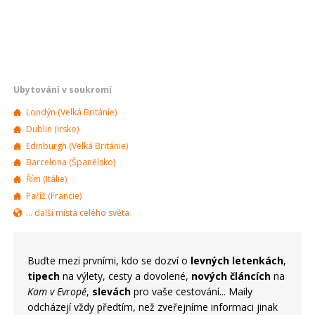
Ubytování v soukromí
Londýn (Velká Británíe)
Dublin (Irsko)
Edinburgh (Velká Británie)
Barcelona (Španělsko)
Řím (Itálie)
Paříž (Francie)
... další místa celého světa
Buďte mezi prvními, kdo se dozví o
levných letenkách
,
tipech
na výlety, cesty a dovolené,
nových článcích
na
Kam v Evropě
,
slevách
pro vaše cestování... Maily
odcházejí vždy předtím, než zveřejníme informaci jinak