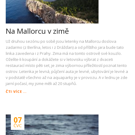
Na Mallorcu v zimě
Už druhou sezónu po sobě jsou letenky na Mallorcu doslova
zadarmo (z Berlína, letos i z Drážďan) a od příštího jara bude tato
linka zavedena i z Prahy. Zima má na tomto ostrově své kouzlo.
Oželíte-li koupání a dokážete si v letovisku výbrat z dvaceti
restaurací místo pěti set, je zima výbornou příležitostí poznat tento
ostrov. Letenka je levná, půjčení auta je levné, ubytování je levné a
v podstatě všechno až na aquaparky je v provozu. A v lednu je zde
jarní počasí, my jsme měli až 20 stupňů.
NA
ČTI VÍCE ...
MALLORCU
V
ZIMĚ
07
ČVC