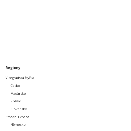
Přeskočit
Regiony
navigaci
Visegrádská čtyřka
Česko
Maďarsko
Polsko
Slovensko
Střední Evropa
Německo