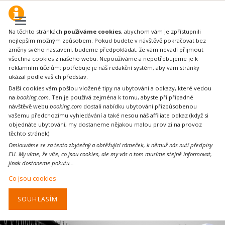
Na těchto stránkách
používáme cookies
, abychom vám je zpřístupnili
nejlepším možným způsobem. Pokud budete v návštěvě pokračovat bez
změny svého nastavení, budeme předpokládat, že vám nevadí přijmout
všechna cookies z našeho webu. Nepoužíváme a nepotřebujeme je k
reklamním účelům; potřebuje je náš redakční systém, aby vám stránky
ukázal podle vašich představ.
Další cookies vám pošlou vložené tipy na ubytování a odkazy, které vedou
na
booking.com
. Ten je používá zejména k tomu, abyste při případné
návštěvě webu
booking.com
dostali nabídku ubytování přizpůsobenou
vašemu předchozímu vyhledávání a také nesou náš affiliate odkaz (když si
objednáte ubytování, my dostaneme nějakou malou provizi na provoz
těchto stránek).
Omlouváme se za tento zbytečný a obtěžující rámeček, k němuž nás nutí předpisy
EU. My víme, že víte, co jsou cookies, ale my vás o tom musíme stejně informovat,
jinak dostaneme pokutu...
Co jsou cookies
SOUHLASÍM