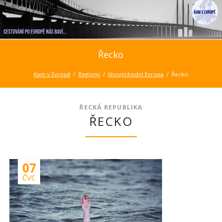
Řecko
Kam v Evropě
Regiony
Jihovýchodní Evropa
Řecko
ŘECKÁ REPUBLIKA
ŘECKO
07
ČVC