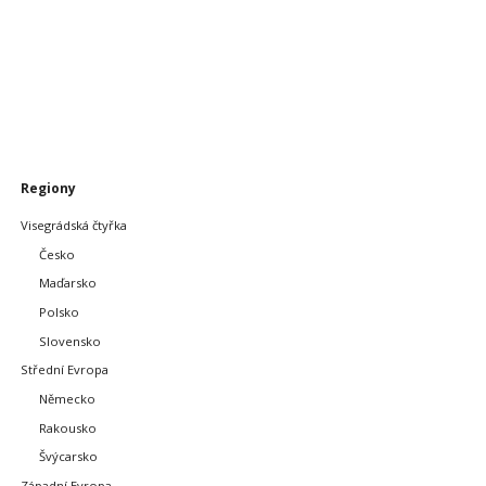
Přeskočit
Regiony
navigaci
Visegrádská čtyřka
Česko
Maďarsko
Polsko
Slovensko
Střední Evropa
Německo
Rakousko
Švýcarsko
Západní Evropa