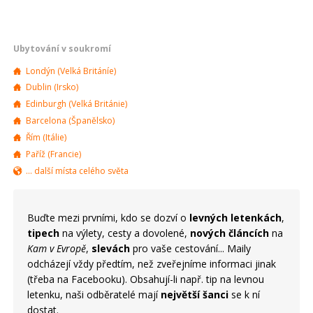
Ubytování v soukromí
Londýn (Velká Británíe)
Dublin (Irsko)
Edinburgh (Velká Británie)
Barcelona (Španělsko)
Řím (Itálie)
Paříž (Francie)
... další místa celého světa
Buďte mezi prvními, kdo se dozví o
levných letenkách
,
tipech
na výlety, cesty a dovolené,
nových článcích
na
Kam v Evropě
,
slevách
pro vaše cestování... Maily
odcházejí vždy předtím, než zveřejníme informaci jinak
(třeba na Facebooku). Obsahují-li např. tip na levnou
letenku, naši odběratelé mají
největší šanci
se k ní
dostat.