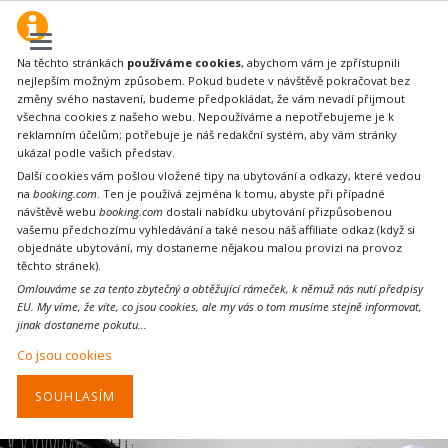
Na těchto stránkách
používáme cookies
, abychom vám je zpřístupnili
nejlepším možným způsobem. Pokud budete v návštěvě pokračovat bez
změny svého nastavení, budeme předpokládat, že vám nevadí přijmout
všechna cookies z našeho webu. Nepoužíváme a nepotřebujeme je k
reklamním účelům; potřebuje je náš redakční systém, aby vám stránky
ukázal podle vašich představ.
Další cookies vám pošlou vložené tipy na ubytování a odkazy, které vedou
na
booking.com
. Ten je používá zejména k tomu, abyste při případné
návštěvě webu
booking.com
dostali nabídku ubytování přizpůsobenou
vašemu předchozímu vyhledávání a také nesou náš affiliate odkaz (když si
objednáte ubytování, my dostaneme nějakou malou provizi na provoz
těchto stránek).
Omlouváme se za tento zbytečný a obtěžující rámeček, k němuž nás nutí předpisy
EU. My víme, že víte, co jsou cookies, ale my vás o tom musíme stejně informovat,
jinak dostaneme pokutu...
Co jsou cookies
SOUHLASÍM