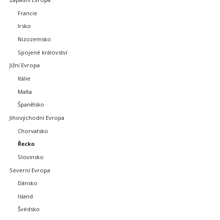
Francie
Irsko
Nizozemsko
Spojené království
Jižní Evropa
Itálie
Malta
Španělsko
Jihovýchodní Evropa
Chorvatsko
Řecko
Slovinsko
Severní Evropa
Dánsko
Island
Švédsko