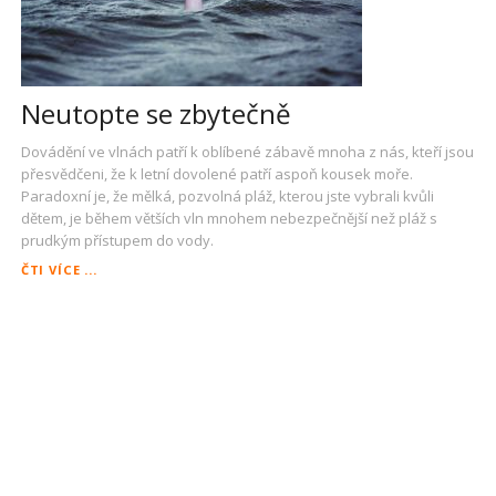
Neutopte se zbytečně
Dovádění ve vlnách patří k oblíbené zábavě mnoha z nás, kteří jsou
přesvědčeni, že k letní dovolené patří aspoň kousek moře.
Paradoxní je, že mělká, pozvolná pláž, kterou jste vybrali kvůli
dětem, je během větších vln mnohem nebezpečnější než pláž s
prudkým přístupem do vody.
NEUTOPTE
ČTI VÍCE ...
SE
ZBYTEČNĚ