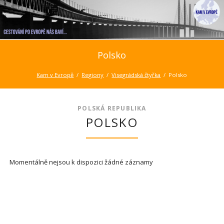
Polsko
Kam v Evropě
Regiony
Visegrádská čtyřka
Polsko
POLSKÁ REPUBLIKA
POLSKO
Momentálně nejsou k dispozici žádné záznamy