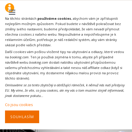
Na těchto stránkách
používáme cookies
, abychom vám je zpřístupnili
nejlepším možným způsobem. Pokud budete v návštěvě pokračovat bez
změny svého nastavení, budeme předpokládat, že vám nevadí přijmout
všechna cookies z našeho webu. Nepoužíváme a nepotřebujeme je k
reklamním účelům; potřebuje je náš redakční systém, aby vám stránky
ukázal podle vašich představ.
Další cookies vám pošlou vložené tipy na ubytování a odkazy, které vedou
na
booking.com
. Ten je používá zejména k tomu, abyste při případné
návštěvě webu
booking.com
dostali nabídku ubytování přizpůsobenou
vašemu předchozímu vyhledávání a také nesou náš affiliate odkaz (když si
objednáte ubytování, my dostaneme nějakou malou provizi na provoz
těchto stránek).
Omlouváme se za tento zbytečný a obtěžující rámeček, k němuž nás nutí předpisy
EU. My víme, že víte, co jsou cookies, ale my vás o tom musíme stejně informovat,
jinak dostaneme pokutu...
Co jsou cookies
SOUHLASÍM