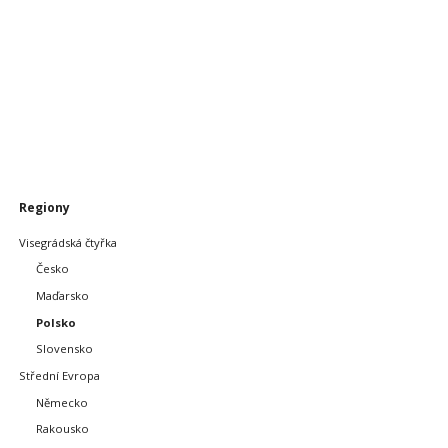
Přeskočit
Regiony
navigaci
Visegrádská čtyřka
Česko
Maďarsko
Polsko
Slovensko
Střední Evropa
Německo
Rakousko