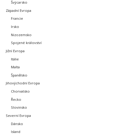
Švýcarsko
Západní Evropa
Francie
Irsko
Nizozemsko
Spojené království
Jižní Evropa
Itálie
Malta
Španělsko
Jihovýchodní Evropa
Chorvatsko
Řecko
Slovinsko
Severní Evropa
Dánsko
Island