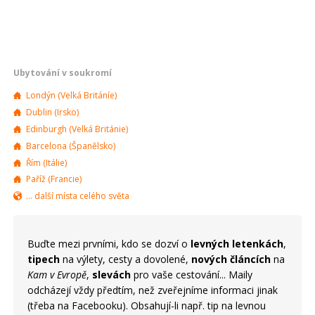
Ubytování v soukromí
Londýn (Velká Británíe)
Dublin (Irsko)
Edinburgh (Velká Británie)
Barcelona (Španělsko)
Řím (Itálie)
Paříž (Francie)
... další místa celého světa
Buďte mezi prvními, kdo se dozví o
levných letenkách
,
tipech
na výlety, cesty a dovolené,
nových článcích
na
Kam v Evropě
,
slevách
pro vaše cestování... Maily
odcházejí vždy předtím, než zveřejníme informaci jinak
(třeba na Facebooku). Obsahují-li např. tip na levnou