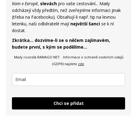
Kam v Evropě
,
slevách
pro vaše cestování... Maily
odcházejí vždy předtím, než zveřejníme informaci jinak
(třeba na Facebooku). Obsahují-li např. tip na levnou
letenku, naši odběratelé mají
největší šanci
se k ní
dostat.
Zkrátka... dozvíme-li se o něčem zajímavém,
budete první, s kým se podělíme...
Maily rozesílá RAMAGO.NET.
Informace o ochraně osobních údajů
(GDPR) najdete
zde
Chci se přidat