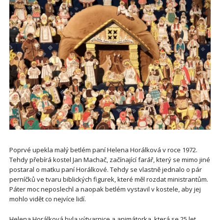
Poprvé upekla malý betlém paní Helena Horálková v roce 1972.
Tehdy přebírá kostel Jan Machač, začínající farář, který se mimo jiné
postaral o matku paní Horálkové. Tehdy se vlastně jednalo o pár
perníčků ve tvaru biblických figurek, které měl rozdat ministrantům.
Páter moc neposlechl a naopak betlém vystavil v kostele, aby jej
mohlo vidět co nejvíce lidí.
Helena Horálková byla výtvarnice a animátorka, která se 25 let