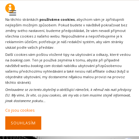
Na těchto stránkách
používáme cookies
, abychom vám je zpřístupnili
nejlepším možným způsobem. Pokud budete v návštěvě pokračovat bez
změny svého nastavení, budeme předpokládat, že vám nevadí přijmout
všechna cookies z našeho webu. Nepoužíváme a nepotřebujeme je k
reklamním účelům; potřebuje je náš redakční systém, aby vám stránky
ukázal podle vašich představ.
Další cookies vám pošlou vložené tipy na ubytování a odkazy, které vedou
na
booking.com
. Ten je používá zejména k tomu, abyste při případné
návštěvě webu
booking.com
dostali nabídku ubytování přizpůsobenou
vašemu předchozímu vyhledávání a také nesou náš affiliate odkaz (když si
objednáte ubytování, my dostaneme nějakou malou provizi na provoz
těchto stránek).
Omlouváme se za tento zbytečný a obtěžující rámeček, k němuž nás nutí předpisy
EU. My víme, že víte, co jsou cookies, ale my vás o tom musíme stejně informovat,
jinak dostaneme pokutu...
Co jsou cookies
SOUHLASÍM