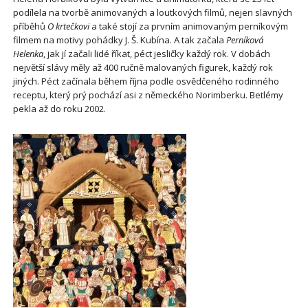
podílela na tvorbě animovaných a loutkových filmů, nejen slavných
příběhů
O krtečkovi
a také stojí za prvním animovaným perníkovým
filmem na motivy pohádky J. Š. Kubína. A tak začala
Perníková
Helenka
, jak jí začali lidé říkat, péct jesličky každý rok. V dobách
největší slávy měly až 400 ručně malovaných figurek, každý rok
jiných. Péct začínala během října podle osvědčeného rodinného
receptu, který prý pochází asi z německého Norimberku. Betlémy
pekla až do roku 2002.