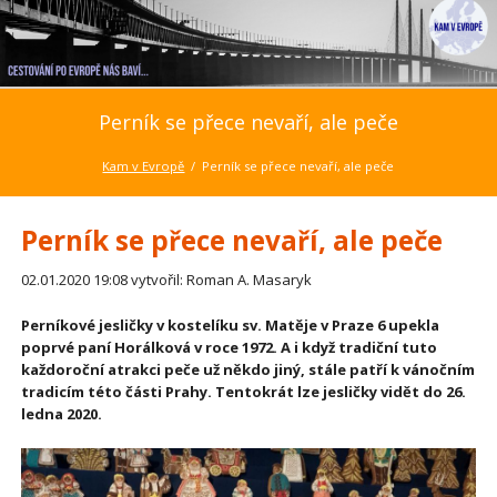
Perník se přece nevaří, ale peče
Kam v Evropě
Perník se přece nevaří, ale peče
Perník se přece nevaří, ale peče
02.01.2020 19:08
vytvořil: Roman A. Masaryk
Perníkové jesličky v kostelíku sv. Matěje v Praze 6 upekla
poprvé paní Horálková v roce 1972. A i když tradiční tuto
každoroční atrakci peče už někdo jiný, stále patří k vánočním
tradicím této části Prahy. Tentokrát lze jesličky vidět do 26.
ledna 2020.