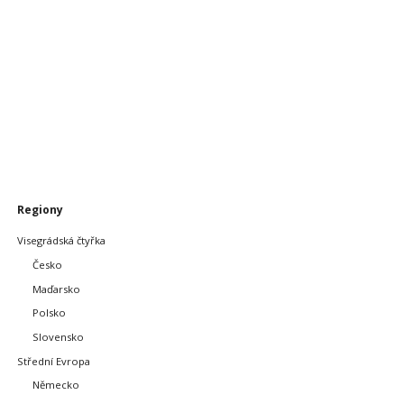
Přeskočit
Regiony
navigaci
Visegrádská čtyřka
Česko
Maďarsko
Polsko
Slovensko
Střední Evropa
Německo