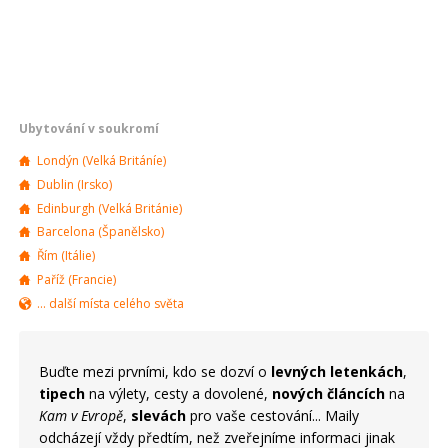
Ubytování v soukromí
Londýn (Velká Británíe)
Dublin (Irsko)
Edinburgh (Velká Británie)
Barcelona (Španělsko)
Řím (Itálie)
Paříž (Francie)
... další místa celého světa
Buďte mezi prvními, kdo se dozví o
levných letenkách
,
tipech
na výlety, cesty a dovolené,
nových článcích
na
Kam v Evropě
,
slevách
pro vaše cestování... Maily
odcházejí vždy předtím, než zveřejníme informaci jinak