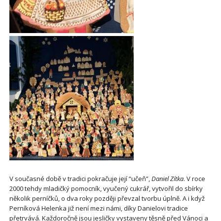
V současné době v tradici pokračuje její “učeň”,
Daniel Zítka
. V roce
2000 tehdy mladičký pomocník, vyučený cukrář, vytvořil do sbírky
několik perníčků, o dva roky později převzal tvorbu úplně. A i když
Perníková Helenka již není mezi námi, díky Danielovi tradice
přetrvává. Každoročně jsou jesličky vystaveny těsně před Vánoci a