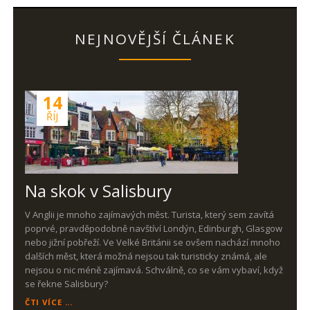
NEJNOVĚJŠÍ ČLÁNEK
14
ŘÍJ
Na skok v Salisbury
V Anglii je mnoho zajímavých měst. Turista, který sem zavítá
poprvé, pravděpodobně navštíví Londýn, Edinburgh, Glasgow
nebo jižní pobřeží. Ve Velké Británii se ovšem nachází mnoho
dalších měst, která možná nejsou tak turisticky známá, ale
nejsou o nic méně zajímavá. Schválně, co se vám vybaví, když
se řekne Salisbury?
NA
ČTI VÍCE ...