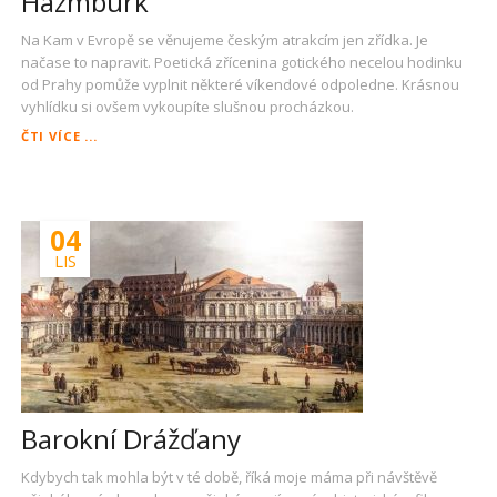
Hazmburk
Na Kam v Evropě se věnujeme českým atrakcím jen zřídka. Je
načase to napravit. Poetická zřícenina gotického necelou hodinku
od Prahy pomůže vyplnit některé víkendové odpoledne. Krásnou
vyhlídku si ovšem vykoupíte slušnou procházkou.
HAZMBURK
ČTI VÍCE ...
04
LIS
Barokní Drážďany
Kdybych tak mohla být v té době, říká moje máma při návštěvě