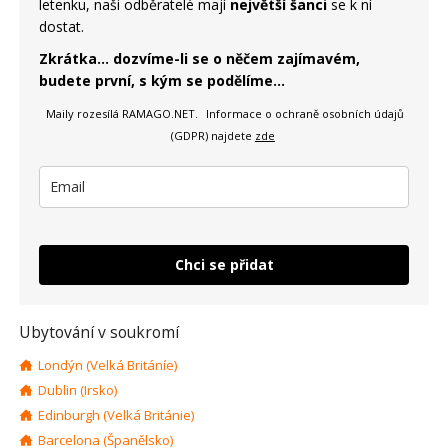
letenku, naši odběratelé mají
největší šanci
se k ní
dostat.
Zkrátka... dozvíme-li se o něčem zajímavém,
budete první, s kým se podělíme...
Maily rozesílá RAMAGO.NET.
Informace o ochraně osobních údajů
(GDPR) najdete
zde
Chci se přidat
Ubytování v soukromí
Londýn (Velká Británíe)
Dublin (Irsko)
Edinburgh (Velká Británie)
Barcelona (Španělsko)