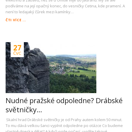
elektřinu a zábavu, než se u Omiše vlije do Jadranu. My se ale
podíváme na její opačný konec, do vesničky Cetina, kde pramení. A
není to ledajaký čůrek mezi kamínky…
K
ČTI VÍCE ...
PRAMENI
ŘEKY
CETINY
27
ČVC
Nudné pražské odpoledne? Drábské
světničky…
Skalní hrad Drábské světničky je od Prahy autem kolem 50 minut.
To mu dává velkou šanci vyplnit odpoledne po otázce Co budeme
vlastně dneska dělat? A když vyjde počasí, uvidíte takové