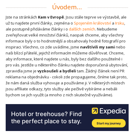
Úvodem...
Jste na stránkách
Kam v Evropě
. Jsou stále teprve ve výstavbě, ale
už tu najdete první články, zejména o
Spojeném království
a
Irsku
,
ale postupně přidáváme články i o
dalších zemích
. Nebudeme
zveřejňovat velké množství článků, naopak chceme, aby všechny
informace byly o to hodnotnější a obsahovaly hodně fotografií pro
inspiraci. Všechno, co zde uvádíme, jsme
navštívili my sami
nebo
naši blízcí přátelé, jejichž informacím můžeme důvěřovat. Chceme,
aby informace, které najdete u nás, byly bez dalšího použitelné i
pro vás. Jestliže u některého článku najdete doporučená ubytování,
zpravidla jsme je
vyzkoušeli a bydleli
tam. Žádný článek není PR
reklama na objednávku - cokoli zde propagujeme, činíme tak proto,
že nám daná služba vyhovuje a používáme ji. V některých místech
jsou affiliate odkazy, tyto služby ale pečlivě vybíráme a nebáli
bychom se jich využít (a mnoho z nich skutečně využíváme).