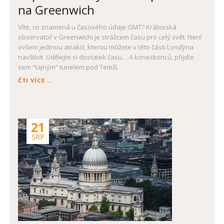
na Greenwich
Víte, co znamená u časového údaje GMT? Královská
observatoř v Greenwichi je strážcem času pro celý svět. Není
ovšem jedinou atrakcí, kterou můžete v této části Londýna
navštívit. Udělejte si dostatek času… A koneckonců, přijďte
sem “tajným” tunelem pod Temží.
POPRVÉ
ČTI VÍCE ...
V
LONDÝNĚ:
NEZAPOMEŇTE
NA
21
GREENWICH
SRP