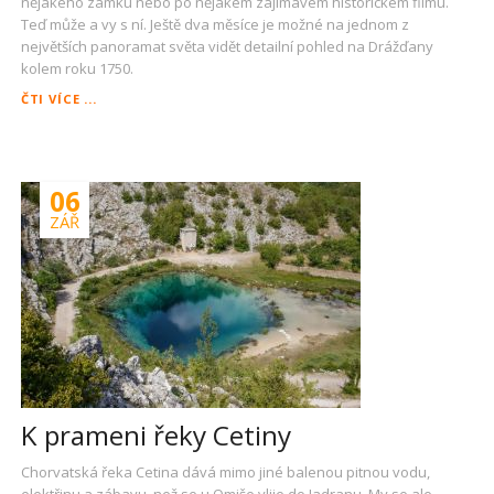
nějakého zámku nebo po nějakém zajímavém historickém filmu.
Teď může a vy s ní. Ještě dva měsíce je možné na jednom z
největších panoramat světa vidět detailní pohled na Drážďany
kolem roku 1750.
BAROKNÍ
ČTI VÍCE ...
DRÁŽĎANY
06
ZÁŘ
K prameni řeky Cetiny
Chorvatská řeka Cetina dává mimo jiné balenou pitnou vodu,