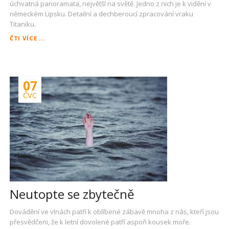
úchvatná panoramata, největší na světě. Jedno z nich je k vidění v
německém Lipsku. Detailní a dechberoucí zpracování vraku
Titaniku.
4
ČTI VÍCE ...
KILOMETRY
POD
HLADINOU,
TITANIC
07
V
LIPSKU
ČVC
Neutopte se zbytečně
Dovádění ve vlnách patří k oblíbené zábavě mnoha z nás, kteří jsou
přesvědčeni, že k letní dovolené patří aspoň kousek moře.