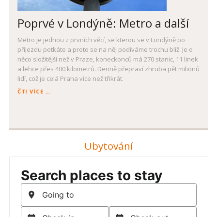
Poprvé v Londýně: Metro a další
Metro je jednou z prvních věcí, se kterou se v Londýně po
příjezdu potkáte a proto se na něj podíváme trochu blíž. Je o
něco složitější než v Praze, koneckonců má 270 stanic, 11 linek
a lehce přes 400 kilometrů. Denně přepraví zhruba pět milionů
lidí, což je celá Praha více než třikrát.
POPRVÉ
ČTI VÍCE ...
V
LONDÝNĚ:
METRO
A
DALŠÍ
Ubytování