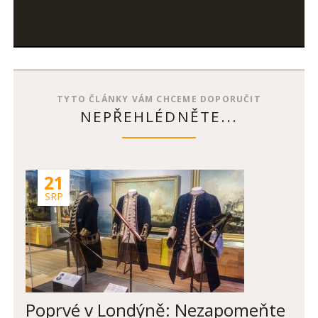
SKOK
V
SALISBURY
TYTO ČLÁNKY VÁM CHCEME DOPORUČIT
NEPŘEHLÉDNĚTE...
21
SRP
Poprvé v Londýně: Nezapomeňte