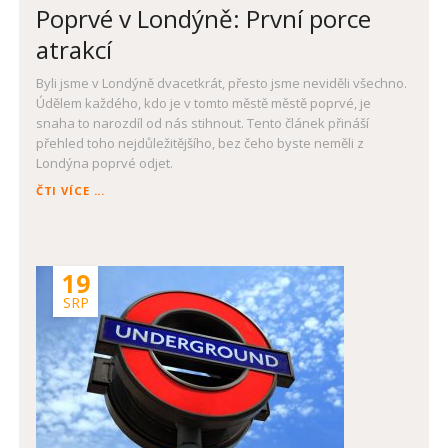
Poprvé v Londýně: První porce
atrakcí
Byli jsme v Londýně dvacetkrát, přesto jsme neviděli všechno.
Údělem každého, kdo je v tomto městě městě poprvé, je
snaha to narozdíl od nás stihnout. Tento článek přináší
přehled toho nejdůležitějšího, bez čeho byste neměli z
Londýna poprvé odjet.
POPRVÉ
ČTI VÍCE ...
V
LONDÝNĚ:
PRVNÍ
PORCE
19
ATRAKCÍ
SRP