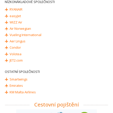
NÍZKONÁKLADOVÉ SPOLEČNOSTI
RYANAIR
easyJet
WIZZ Air
Air Norwegian
Vueling International
Aer Lingus
Condor
Volotea
JET2.com
OSTATNÍ SPOLEČNOSTI
Smartwings
Emirates
KM Malta Airlines
Cestovní pojištění