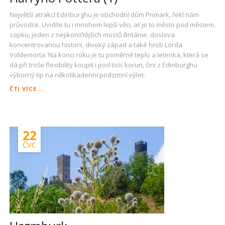
Největší atrakcí Edinburghu je obchodní dům Primark, řekl nám
průvodce. Uvidíte tu i mnohem lepší věci, ať je to město pod městem,
sopku, jeden z nejikoničtějších mostů Británie, doslova
koncentrovanou historii, divoký západ a také hrob Lorda
Voldemorta. Na konci roku je tu poměrně teplo a letenka, která se
dá při troše flexibility koupit i pod tisíc korun, činí z Edinburghu
výborný tip na několikadenní podzimní výlet.
MÍLE
ČTI VÍCE ...
HISTORIE,
TŘI
MOSTY
A
22
KOŘENY
HARRYHO
ČVC
POTTERA
(1)