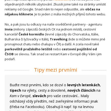
objednaných několik ubytování. Zkusili jsme také na stránky umístit
reklamy od Google. Snad nám to nejen odpustíte, ale
občas na
nějakou kliknete
. Je to jeden z mála možných příjmů tohoto webu.
No, a pak jsou tu odkazy na naše osvědčené partnery - agenturu
Invia
(miliony zájezdů českých CK na jednom místě), cestovní
kancelář
České kormidlo
(levné zájezdy do Chorvatska, Itálie,
Bulharska či lyžovačky v Itálii),
Travelking
(kde si můžete mimo jiné
pronajmout chatu nebo chalupu v ČR) a další. A zcela nově také
parkoviště pražského letiště
nebo
cestovní pojištění od
ČSOB
se slevou. Tak snad se restart Kam v Evropě díky Vám i jim
podaří.
Tipy mezi prvními
Buďte mezi prvními, kdo se dozví o
levných letenkách
,
tipech
na výlety, cesty a dovolené,
nových článcích
na
Kam v Evropě
,
slevách
pro vaše cestování... Maily
odcházejí vždy předtím, než zveřejníme informaci jinak
(třeba na Facebooku). Obsahují-li např. tip na levnou