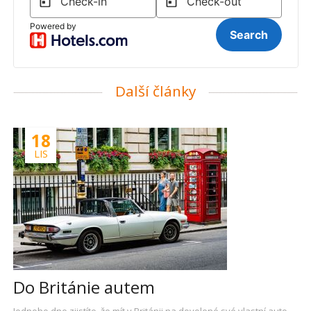
Další články
18
LIS
Do Británie autem
Jednoho dne zjistíte, že mít v Británii na dovolené své vlastní auto