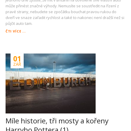
může přinést značné výhody. Nemusíte se soustředit na řízení z
pravé strany, nebudete se zpočátku bouchat pravou rukou do
dveří ve snaze zařadit rychlost a také to nakonec není dražší než si
půjčit auto tam.
DO
ČTI VÍCE ...
BRITÁNIE
AUTEM
01
ZÁŘ
Míle historie, tři mosty a kořeny
Harryho Pottera (1)