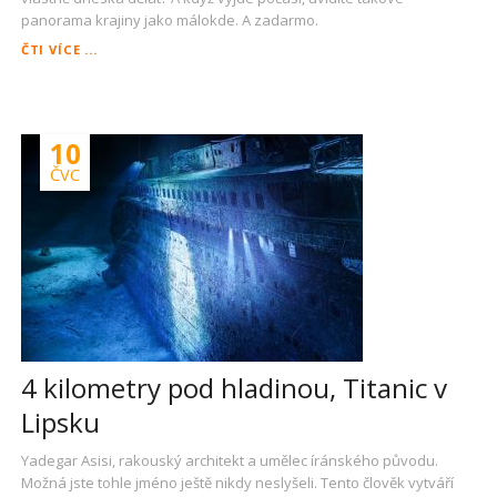
panorama krajiny jako málokde. A zadarmo.
NUDNÉ
ČTI VÍCE ...
PRAŽSKÉ
ODPOLEDNE?
DRÁBSKÉ
SVĚTNIČKY…
10
ČVC
4 kilometry pod hladinou, Titanic v
Lipsku
Yadegar Asisi, rakouský architekt a umělec íránského původu.
Možná jste tohle jméno ještě nikdy neslyšeli. Tento člověk vytváří