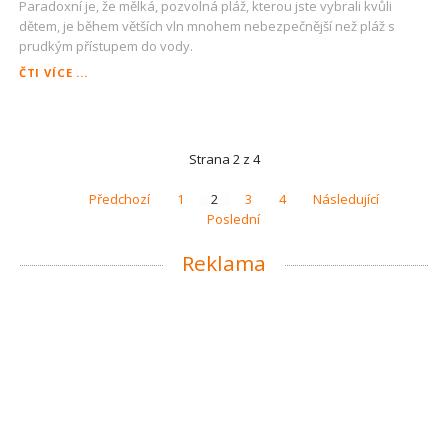
Paradoxní je, že mělká, pozvolná pláž, kterou jste vybrali kvůli
dětem, je během větších vln mnohem nebezpečnější než pláž s
prudkým přístupem do vody.
NEUTOPTE
ČTI VÍCE ...
SE
ZBYTEČNĚ
Strana 2 z 4
Předchozí
1
2
3
4
Následující
Poslední
Reklama