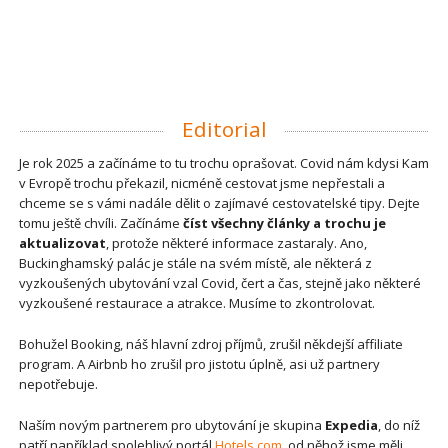
Editorial
Je rok 2025 a začínáme to tu trochu oprašovat. Covid nám kdysi Kam
v Evropě trochu překazil, nicméně cestovat jsme nepřestali a
chceme se s vámi nadále dělit o zajímavé cestovatelské tipy. Dejte
tomu ještě chvíli. Začínáme
číst všechny články a trochu je
aktualizovat
, protože některé informace zastaraly. Ano,
Buckinghamský palác je stále na svém místě, ale některá z
vyzkoušených ubytování vzal Covid, čert a čas, stejně jako některé
vyzkoušené restaurace a atrakce. Musíme to zkontrolovat.
Bohužel Booking, náš hlavní zdroj příjmů, zrušil někdejší affiliate
program. A Airbnb ho zrušil pro jistotu úplně, asi už partnery
nepotřebuje.
Naším novým partnerem pro ubytování je skupina
Expedia
, do níž
patří například spolehlivý portál
Hotels.com
, od něhož jsme měli